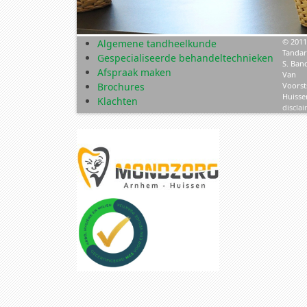
© 2011
Algemene tandheelkunde
Tandar
Gespecialiseerde behandeltechnieken
S. Ban
Afspraak maken
Van
Brochures
Voorst
Huisse
Klachten
discla