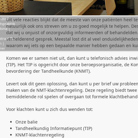
-2017
Uit vele reacties blijkt dat de meeste van onze patiënten heel 
tspraktijk
natuurlijk ook ons streven om u zo goed mogelijk te helpen. D
dsma |
dat wij u onjuist of onzorgvuldig informeerden of behandeld
straat 3b,
verhelderend gesprek. Meestal lost dit al veel onduidelijkhed
n |
waarom wij iets op een bepaalde manier hebben gedaan en ku
imer
Komen we er samen niet uit, dan kunt u telefonisch advies inw
(TIP). Het TIP is opgericht door onze beroepsorganisatie, de Ko
bevordering der Tandheelkunde (KNMT).
Levert ook dit geen oplossing, dan kunt u per brief uw probl
maken van de NMT-klachtenregeling. Deze regeling biedt twee
bemiddelende rol spelen of overgaan tot formele klachtbehande
Voor klachten kunt u zich dus wenden tot:
Onze balie
Tandheelkundig Informatiepunt (TIP)
KNMT-klachtenregeling