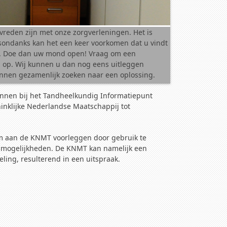
tevreden zijn met onze zorgverleningen. Het is
esondanks kan het een keer voorkomen dat u vindt
en. Doe dan uw mond open! Vraag om een
en op. Wij kunnen u dan nog eens uitleggen
nnen gezamenlijk zoeken naar een oplossing.
innen bij het Tandheelkundig Informatiepunt
ninklijke Nederlandse Maatschappij tot
eem aan de KNMT voorleggen door gebruik te
 mogelijkheden. De KNMT kan namelijk een
ling, resulterend in een uitspraak.